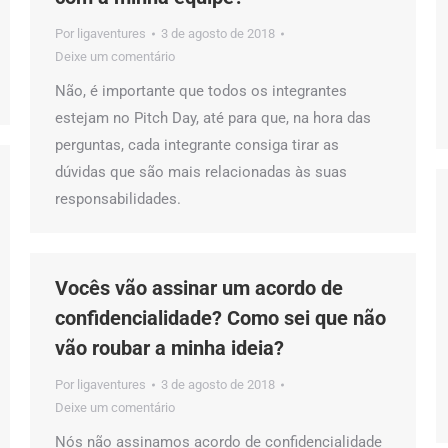
Por
ligaventures
3 de agosto de 2018
Deixe um comentário
Não, é importante que todos os integrantes
estejam no Pitch Day, até para que, na hora das
perguntas, cada integrante consiga tirar as
dúvidas que são mais relacionadas às suas
responsabilidades.
Vocês vão assinar um acordo de
confidencialidade? Como sei que não
vão roubar a minha ideia?
Por
ligaventures
3 de agosto de 2018
Deixe um comentário
Nós não assinamos acordo de confidencialidade