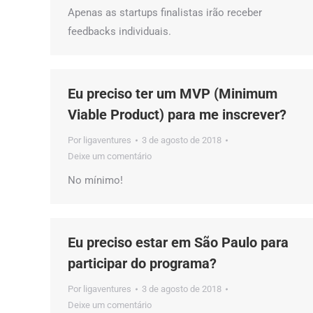
Apenas as startups finalistas irão receber
feedbacks individuais.
Eu preciso ter um MVP (Minimum
Viable Product) para me inscrever?
Por
ligaventures
3 de agosto de 2018
Deixe um comentário
No mínimo!
Eu preciso estar em São Paulo para
participar do programa?
Por
ligaventures
3 de agosto de 2018
Deixe um comentário