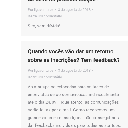
Por
ligaventures
3 de agosto de 2018
Deixe um comentário
Sim, sem dúvida!
Quando vocês vão dar um retorno
sobre as inscrições? Tem feedback?
Por
ligaventures
3 de agosto de 2018
Deixe um comentário
As startups selecionadas para as fases de
entrevistas serão comunicadas individualmente
até o dia 24/09. Fique atento: as comunicações
serão feitas por e-mail. Como recebemos um
grande volume de inscrições, não conseguimos
dar feedbacks individuais para todas as startups.