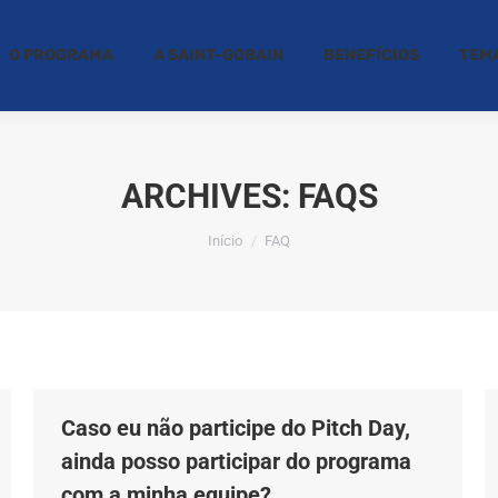
O PROGRAMA
A SAINT-GOBAIN
BENEFÍCIOS
TEM
ARCHIVES:
FAQS
Você está aqui:
Início
FAQ
Caso eu não participe do Pitch Day,
ainda posso participar do programa
com a minha equipe?